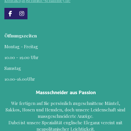
kontakt(at)schmidt-schallmey.de
F
I
a
n
c
s
e
t
Öffnungszeiten
b
a
o
g
Montag - Freitag
o
r
k
a
10.00 - 19.00 Uhr
m
Samstag
10.00-16.00Uhr
Massschneider aus Passion
Wir fertigen auf Sie persönlich zugeschnittene Mäntel,
Sakkos, Hosen und Hemden, doch unsere Leidenschaft sind
massgeschneiderte Anzüge.
Dabei ist unsere Spezialität englische Eleganz vereint mit
neapolitanischer Leichtigkeit.