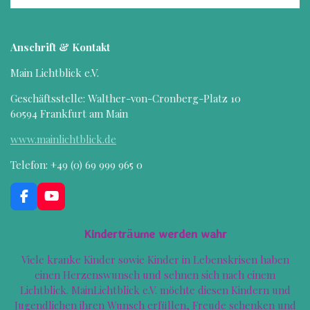
Anschrift & Kontakt
Main Lichtblick e.V.
Geschäftsstelle: Walther-von-Cronberg-Platz 10
60594 Frankfurt am Main
www.mainlichtblick.de
Telefon: +49 (0) 69 999 965 0
F
Y
a
o
c
u
Kinderträume werden wahr
e
T
b
u
Viele kranke Kinder sowie Kinder in Lebenskrisen haben
o
b
einen Herzenswunsch und sehnen sich nach einem
o
e
k
Lichtblick. MainLichtblick e.V. möchte diesen Kindern und
Jugendlichen ihren Wunsch erfüllen, Freude schenken und