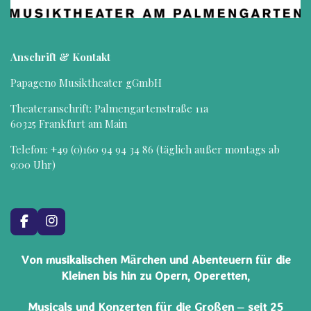
Anschrift & Kontakt
Papageno Musiktheater gGmbH
Theateranschrift: Palmengartenstraße 11a
60325 Frankfurt am Main
Telefon: +49 (0)160 94 94 34 86 (täglich außer montags ab
9:00 Uhr)
F
I
a
n
c
s
Von musikalischen Märchen und Abenteuern für die
e
t
Kleinen bis hin zu Opern, Operetten,
b
a
o
g
o
r
Musicals und Konzerten für die Großen – seit 25