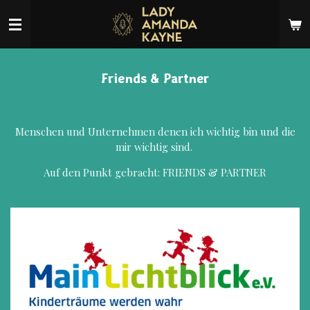
Zum
Hauptinhalt
springen
Friends & Partner
Menschen und Unternehmen denen ich wichtig bin und die
mir wichtig sind.
Auf den Punkt gebracht: FRIENDS & PARTNER