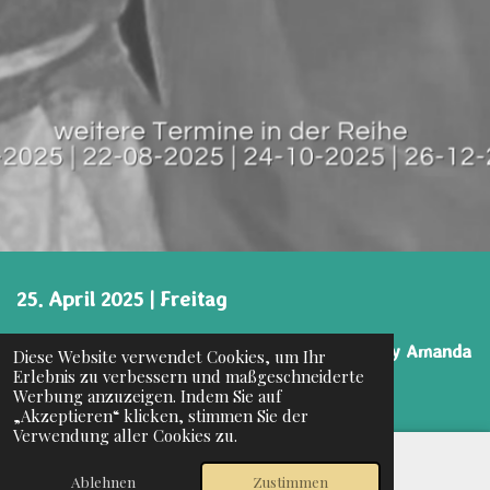
25. April 2025 | Freitag
Glamour der Zeiten - Ein Rendezvous mit Lady Amanda
Diese Website verwendet Cookies, um Ihr
Erlebnis zu verbessern und maßgeschneiderte
Kayne
Werbung anzuzeigen. Indem Sie auf
„Akzeptieren“ klicken, stimmen Sie der
Hollywood Dreams: Die Diven der 1930er
Verwendung aller Cookies zu.
Transnormal Eventlocation
Ablehnen
Zustimmen
E-Mail
Facebook